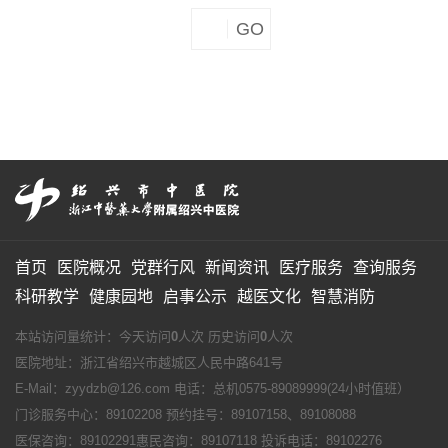
首页
医院概况
党群行风
新闻资讯
医疗服务
查询服务
科研教学
健康园地
启事公示
越医文化
智慧消防
本站访问量统计：今天访问
0
人次 历史访问
0
人次
医院地址：浙江省绍兴市越城区人民中路641号
E-Mail：zyydzb@126.com 电话：总机0575-89089999(24小时值班）
门诊服务中心：89102208 预约挂号：89107158、89108088
医保咨询：89102291惠民咨询：89107118 投诉电话：89102276