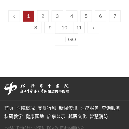
‹
1
2
3
4
5
6
7
8
9
10
11
›
首页
医院概况
党群行风
新闻资讯
医疗服务
查询服务
科研教学
健康园地
启事公示
越医文化
智慧消防
本站访问量统计：今天访问
0
人次 历史访问
0
人次