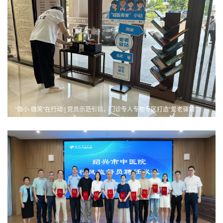
“微小·微笑”在行动 | 党员示范引领，门诊专人专物专区打造“爱老驿站”