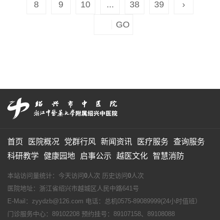
8
9
10
...
38
39
›
首页
医院概况
党群行风
新闻资讯
医疗服务
查询服务
科研教学
健康园地
启事公示
越医文化
智慧消防
本站访问量统计：今天访问
0
人次 历史访问
0
人次
医院地址：浙江省绍兴市越城区人民中路641号
E-Mail：zyydzb@126.com 电话：总机0575-89089999(24小时值班）
门诊服务中心：89102208 预约挂号：89107158、89108088