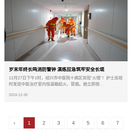
岁末年终长鸣消防警钟 演练应急筑牢安全长堤
12月27日下午1时，绍兴市中医院十病区突现“火情”！护士巡视
时发现中医治疗室内恒温箱起火、冒烟。她立即按...
2024-12-30
‹
1
2
3
4
5
6
7