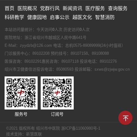
首页
医院概况
党群行风
新闻资讯
医疗服务
查询服务
科研教学
健康园地
启事公示
越医文化
智慧消防
本站访问量统计：今天访问
0
人次 历史访问
0
人次
医院地址：浙江省绍兴市越城区人民中路641号
E-Mail：zyydzb@126.com 电话：总机0575-89089999(24小时值班）
门诊服务中心：89102208 预约挂号：89107158、89108088
医保咨询：89102291惠民咨询：89107118 投诉电话：89102276
绍兴市卫健委信访投诉电话：85080593 投诉邮箱：sxws@zjwjw.gov.cn
服务号
订阅号
©2021 版权所有 绍兴市中医院 浙ICP备11060980号-1
技术支持：新慧医联